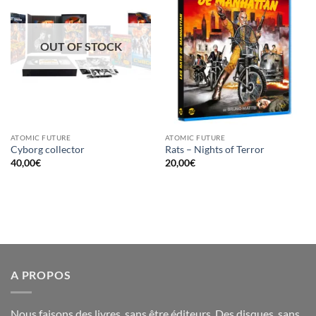
à la
à la
wishlist
wishlist
OUT OF STOCK
ATOMIC FUTURE
ATOMIC FUTURE
Cyborg collector
Rats – Nights of Terror
40,00
€
20,00
€
A PROPOS
Nous faisons des livres, sans être éditeurs. Des disques, sans