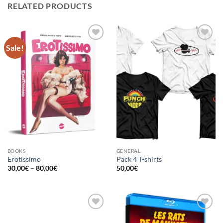
RELATED PRODUCTS
Sale!
Ajouter
Ajouter
à la
à la
wishlist
wishlist
BOOKS
GENERAL
Erotissimo
Pack 4 T-shirts
Price
30,00
€
–
80,00
€
50,00
€
range:
30,00€
through
80,00€
Ajouter
Ajouter