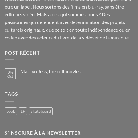
être un label. Nous sortons des films en blu-ray, sans être
éditeurs vidéo. Mais alors, qui sommes-nous ? Des
passionnés qui défendent avec détermination des projets
culturels originaux, que ce soit en toute indépendance ou en
collab avec des acteurs du livre, de la vidéo et de la musique.
POST RÉCENT
Marilyn Jess, the cult movies
25
Oct
No
Comments
on
Marilyn
TAGS
Jess,
the
cult
movies
book
LP
skateboard
S'INSCRIRE À LA NEWSLETTER