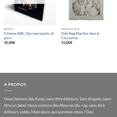
BOOKS
MARILYN JESS
Cinéma ABC, the necropolis of
Tote Bag Marilyn Jess &
porn
Cicciolina
35,00
€
15,00
€
A PROPOS
Nous faisons des livres, sans être éditeurs. Des disques, sans
être un label. Nous sortons des films en blu-ray, sans être
éditeurs vidéo. Mais alors, qui sommes-nous ? Des