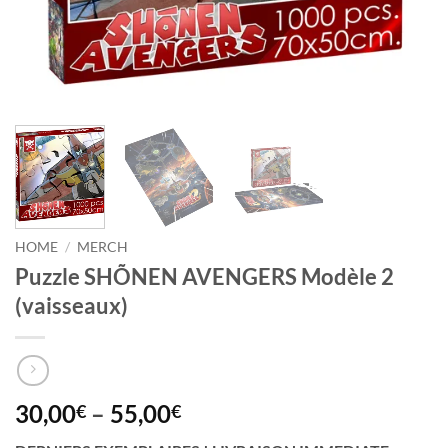
HOME
/
MERCH
Puzzle SHÕNEN AVENGERS Modèle 2
(vaisseaux)
Price
30,00
–
55,00
€
€
range: