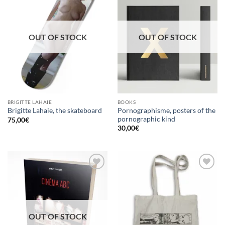
à la
à la
wishlist
wishlist
OUT OF STOCK
OUT OF STOCK
BRIGITTE LAHAIE
BOOKS
Pornographisme, posters of the
Brigitte Lahaie, the skateboard
pornographic kind
75,00
€
30,00
€
Ajouter
Ajouter
à la
à la
wishlist
wishlist
OUT OF STOCK