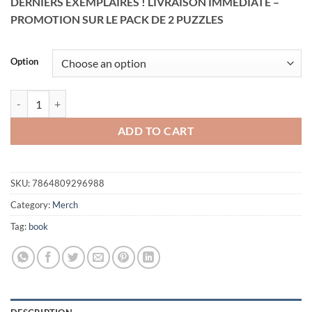
DERNIERS EXEMPLAIRES ! LIVRAISON IMMEDIATE –
30,00€
PROMOTION SUR LE PACK DE 2 PUZZLES
through
55,00€
Option
Puzzle SHÕNEN AVENGERS Modèle 2 (vaisseaux) quantity
ADD TO CART
SKU:
7864809296988
Category:
Merch
Tag:
book