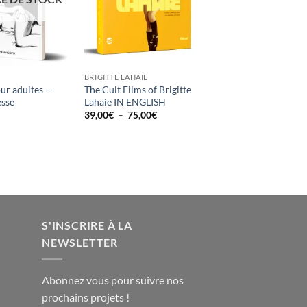
BRIGITTE LAHAIE
our adultes –
The Cult Films of Brigitte
esse
Lahaie IN ENGLISH
Plage
39,00
€
–
75,00
€
de
prix :
39,00€
à
75,00€
S'INSCRIRE À LA
NEWSLETTER
Abonnez vous pour suivre nos
prochains projets !