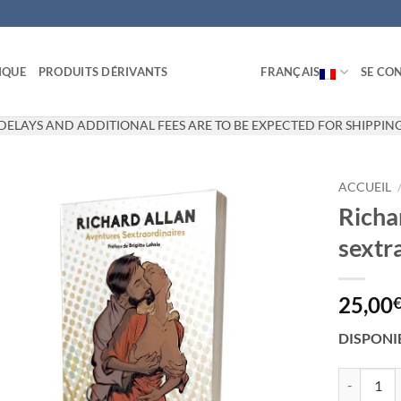
IQUE
PRODUITS DÉRIVANTS
FRANÇAIS
SE CON
DELAYS AND ADDITIONAL FEES ARE TO BE EXPECTED FOR SHIPPING
ACCUEIL
Richa
Ajouter
sextr
à la
wishlist
25,00
DISPONI
quantité de