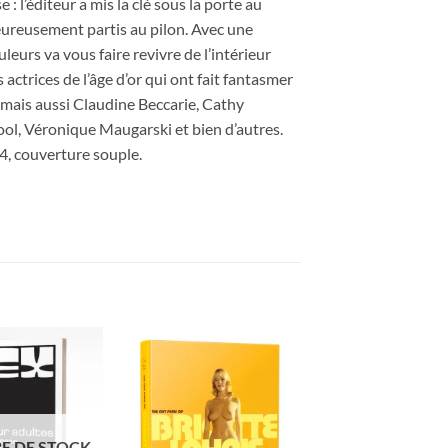
 l’éditeur a mis la clé sous la porte au
heureusement partis au pilon. Avec une
leurs va vous faire revivre de l’intérieur
actrices de l’âge d’or qui ont fait fantasmer
ûr, mais aussi Claudine Beccarie, Cathy
ool, Véronique Maugarski et bien d’autres.
4, couverture souple.
Ajouter
Ajouter
à la
à la
wishlist
wishlist
E DE STOCK