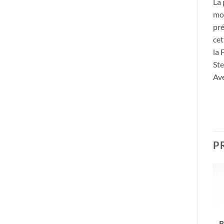
La 
mom
pré
cet
la 
Ste
Ave
P
R