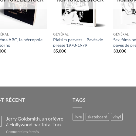
ÉRAL
GÉNÉRAL
GÉNÉRAL
éma ABC, la nécropole
Plaisirs pervers – Pavés de
Sex, films p
porno
presse 1970-1979
pavés de pr
00
€
35,00
€
33,00
€
ST RÉCENT
TAGS
livre
skateboard
vinyl
Jerry Goldsmith, un orfèvre
à Hollywood par Total Trax
sur
Commentaires fermés