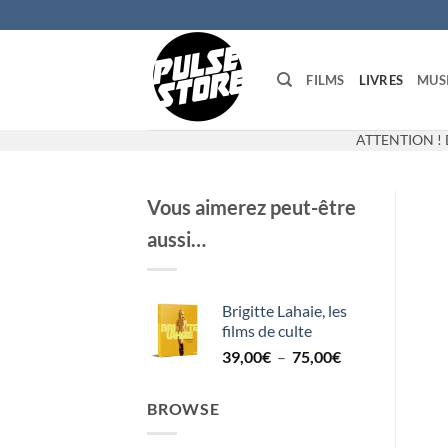
Passer
au
contenu
FILMS
LIVRES
MUS
ATTENTION ! 
Vous aimerez peut-être
aussi…
Brigitte Lahaie, les
films de culte
Plage
39,00
€
–
75,00
€
de
prix :
BROWSE
39,00€
à