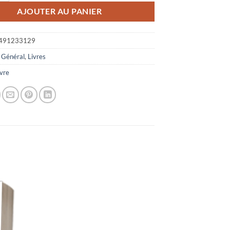
AJOUTER AU PANIER
491233129
:
Général
,
Livres
ivre