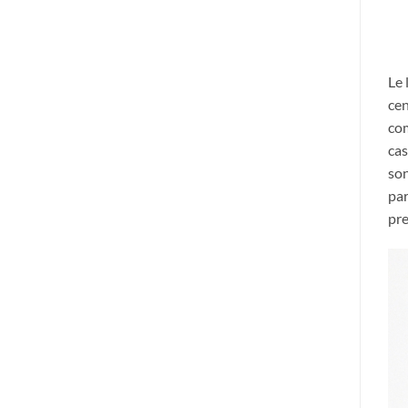
Le 
cen
com
cas
son
par
pre