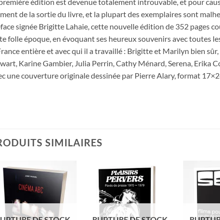
première édition est devenue totalement introuvable, et pour cause :
ent de la sortie du livre, et la plupart des exemplaires sont mal
face signée Brigitte Lahaie, cette nouvelle édition de 352 pages cou
te folle époque, en évoquant ses heureux souvenirs avec toutes les 
France entière et avec qui il a travaillé : Brigitte et Marilyn bien s
wart, Karine Gambier, Julia Perrin, Cathy Ménard, Serena, Erika C
c une couverture originale dessinée par Pierre Alary, format 17×2
RODUITS SIMILAIRES
Ajouter
Ajouter
à la
à la
wishlist
wishlist
UPTURE DE STOCK
RUPTURE DE STOCK
RUPTUR