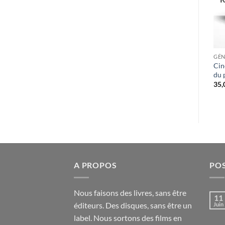
GÉN
Cin
du 
35,
A PROPOS
PO
Nous faisons des livres, sans être
11
éditeurs. Des disques, sans être un
Juin
label. Nous sortons des films en