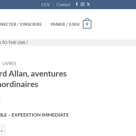
CGV
Contact
0
NECTER / S’INSCRIRE
PANIER /
0,00
€
 TO THE USA !
/
LIVRES
rd Allan, aventures
aordinaires
€
BLE – EXPEDITION IMMEDIATE
 Richard Allan, aventures sextraordinaires