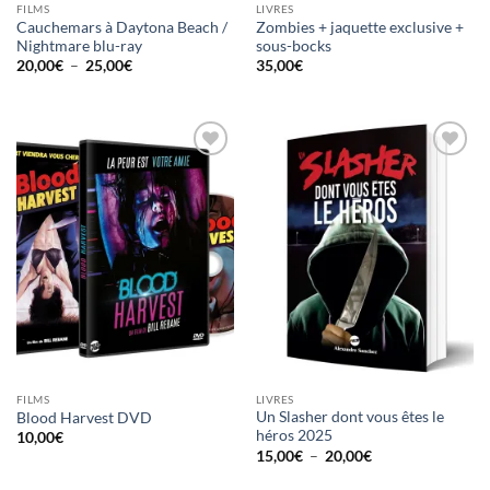
FILMS
LIVRES
Cauchemars à Daytona Beach /
Zombies + jaquette exclusive +
Nightmare blu-ray
sous-bocks
Plage
20,00
€
–
25,00
€
35,00
€
de
prix :
20,00€
à
25,00€
Ajouter
Ajouter
à la
à la
wishlist
wishlist
FILMS
LIVRES
Un Slasher dont vous êtes le
Blood Harvest DVD
héros 2025
10,00
€
Plage
15,00
€
–
20,00
€
de
prix :