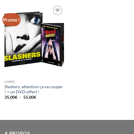
15,00€
à
20,00€
Promo !
Ajouter
à la
wishlist
LIVRES
Slashers, attention ça va couper
! + un DVD offert !
Plage
35,00
€
–
55,00
€
de
prix :
35,00€
à
55,00€
A PROPOS