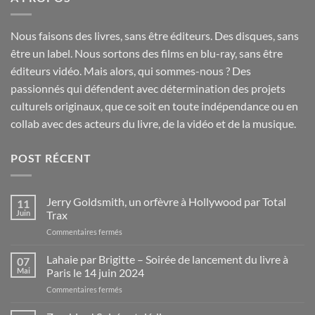
Nous faisons des livres, sans être éditeurs. Des disques, sans
être un label. Nous sortons des films en blu-ray, sans être
éditeurs vidéo. Mais alors, qui sommes-nous ? Des
passionnés qui défendent avec détermination des projets
culturels originaux, que ce soit en toute indépendance ou en
collab avec des acteurs du livre, de la vidéo et de la musique.
POST RÉCENT
Jerry Goldsmith, un orfèvre à Hollywood par Total
11
Juin
Trax
sur
Commentaires fermés
Jerry
Goldsmith,
Lahaie par Brigitte – Soirée de lancement du livre à
07
un
Mai
Paris le 14 juin 2024
orfèvre
sur
Commentaires fermés
à
Lahaie
Hollywood
par
par