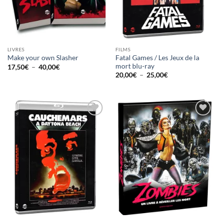
LIVRES
FILMS
Fatal Games / Les Jeux de la
Make your own Slasher
mort blu-ray
Plage
17,50
€
–
40,00
€
de
Plage
20,00
€
–
25,00
€
prix :
de
17,50€
prix :
à
20,00€
40,00€
à
25,00€
Ajouter
Ajouter
à la
à la
wishlist
wishlist