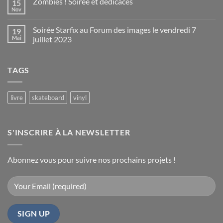
Zombies ! Soirée et dédicaces
15
Brigitte
Total
Nov
Aucun
–
Trax
commentaire
Soirée
sur
Soirée Starfix au Forum des images le vendredi 7
19
Zombies
de
!
Mai
juillet 2023
lancement
Soirée
du
Aucun
et
commentaire
dédicaces
livre
sur
à
TAGS
Soirée
Paris
Starfix
au
le
Forum
14
des
livre
skateboard
vinyl
juin
images
le
2024
vendredi
7
juillet
S'INSCRIRE À LA NEWSLETTER
2023
Abonnez vous pour suivre nos prochains projets !