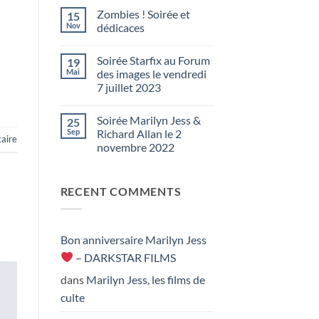
Trax
par
Zombies ! Soirée et
15
Brigitte
Nov
dédicaces
–
Aucun
Soirée
commentaire
Soirée Starfix au Forum
de
19
sur
Zombies
lancement
Mai
des images le vendredi
!
du
7 juillet 2023
Soirée
livre
et
Aucun
dédicaces
à
commentaire
Soirée Marilyn Jess &
Paris
25
sur
Soirée
le
Sep
Richard Allan le 2
aire
Starfix
14
novembre 2022
au
juin
Forum
Aucun
des
2024
commentaire
images
sur
le
RECENT COMMENTS
Soirée
vendredi
Marilyn
7
Jess
juillet
&
2023
Richard
Allan
Bon anniversaire Marilyn Jess
le
2
– DARKSTAR FILMS
novembre
2022
dans
Marilyn Jess, les films de
culte