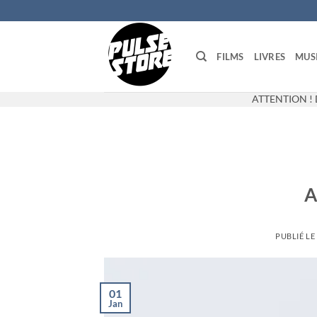
Passer
au
contenu
FILMS
LIVRES
MUS
ATTENTION ! 
A
PUBLIÉ LE
01
Jan