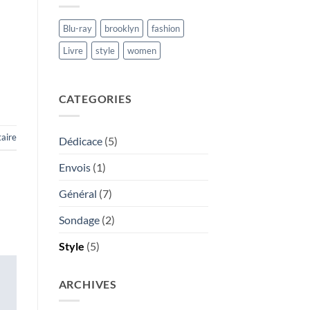
Blu-ray
brooklyn
fashion
Livre
style
women
CATEGORIES
aire
Dédicace
(5)
Envois
(1)
Général
(7)
Sondage
(2)
Style
(5)
ARCHIVES