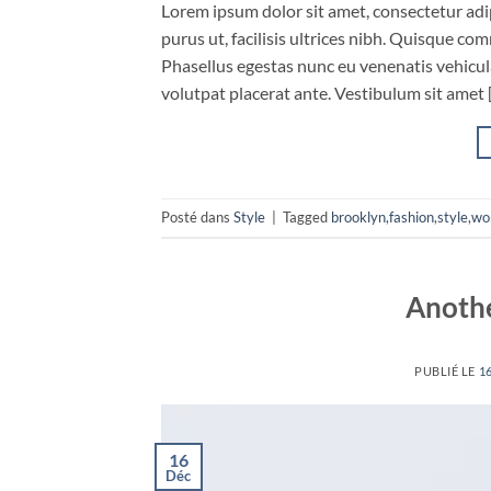
Lorem ipsum dolor sit amet, consectetur adip
purus ut, facilisis ultrices nibh. Quisque co
Phasellus egestas nunc eu venenatis vehicula.
volutpat placerat ante. Vestibulum sit amet 
Posté dans
Style
|
Tagged
brooklyn
,
fashion
,
style
,
wo
Anothe
PUBLIÉ LE
1
16
Déc