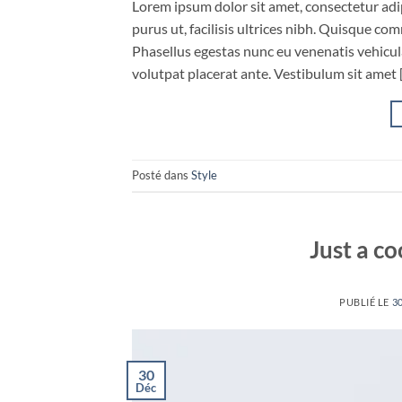
Lorem ipsum dolor sit amet, consectetur adip
purus ut, facilisis ultrices nibh. Quisque co
Phasellus egestas nunc eu venenatis vehicula.
volutpat placerat ante. Vestibulum sit amet 
Posté dans
Style
Just a co
PUBLIÉ LE
3
30
Déc