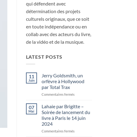
qui défendent avec
détermination des projets
culturels originaux, que ce soit
en toute indépendance ou en
collab avec des acteurs du livre,
de la vidéo et de la musique.
LATEST POSTS
Jerry Goldsmith, un
11
Juin
orfèvre à Hollywood
par Total Trax
sur
Commentaires fermés
Jerry
Goldsmith,
Lahaie par Brigitte –
07
un
Mai
Soirée de lancement du
orfèvre
livre à Paris le 14 juin
à
2024
Hollywood
par
sur
Commentaires fermés
Total
Lahaie