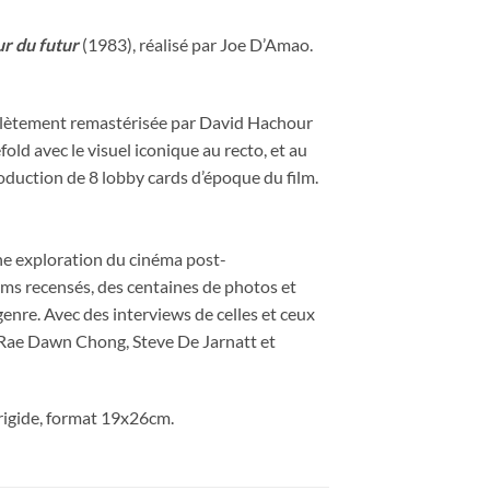
ur du futur
(1983), réalisé par Joe D’Amao.
plètement remastérisée par David Hachour
ld avec le visuel iconique au recto, et au
roduction de 8 lobby cards d’époque du film.
ne exploration du cinéma post-
ilms recensés, des centaines de photos et
enre. Avec des interviews de celles et ceux
, Rae Dawn Chong, Steve De Jarnatt et
 rigide, format 19x26cm.