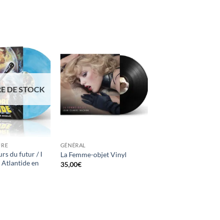
Ajouter
Ajouter
à la
à la
wishlist
wishlist
E DE STOCK
URE
GÉNÉRAL
rs du futur / I
La Femme-objet Vinyl
 Atlantide en
35,00
€