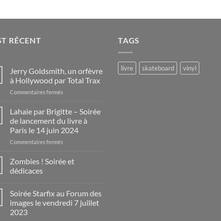
ST RÉCENT
TAGS
livre
skateboard
vinyl
Jerry Goldsmith, un orfèvre
à Hollywood par Total Trax
sur
Commentaires fermés
Jerry
Goldsmith,
Lahaie par Brigitte – Soirée
un
de lancement du livre à
orfèvre
Paris le 14 juin 2024
à
sur
Commentaires fermés
Hollywood
Lahaie
par
par
Total
Zombies ! Soirée et
Brigitte
Trax
dédicaces
–
Aucun
Soirée
commentaire
Soirée Starfix au Forum des
de
sur
Zombies
lancement
images le vendredi 7 juillet
!
du
2023
Soirée
livre
et