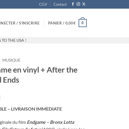
CGV
Contact
0
NECTER / S’INSCRIRE
PANIER /
0,00
€
 TO THE USA !
/
MUSIQUE
me en vinyl + After the
 Ends
€
BLE – LIVRAISON IMMEDIATE
ginale du film
Endgame – Bronx Lotta