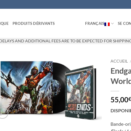
IQUE
PRODUITS DÉRIVANTS
FRANÇAIS
SE CON
DELAYS AND ADDITIONAL FEES ARE TO BE EXPECTED FOR SHIPPING
ACCUEIL
Endga
Ajouter
World
à la
wishlist
55,00
DISPONI
Bande-ori