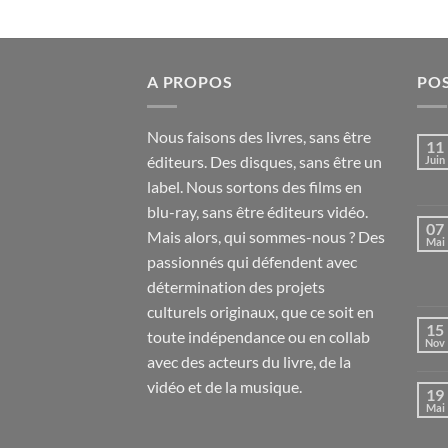
A PROPOS
PO
Nous faisons des livres, sans être
11
éditeurs. Des disques, sans être un
Juin
label. Nous sortons des films en
blu-ray, sans être éditeurs vidéo.
07
Mais alors, qui sommes-nous ? Des
Mai
passionnés qui défendent avec
détermination des projets
culturels originaux, que ce soit en
15
toute indépendance ou en collab
Nov
avec des acteurs du livre, de la
vidéo et de la musique.
19
Mai