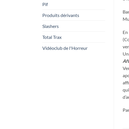
Pif
Ban
Produits dérivants
Mus
Slashers
En 
Total Trax
(Co
ver
Vidéoclub de l'Horreur
Un 
Af
Ver
apo
aff
qui
d’a
Par