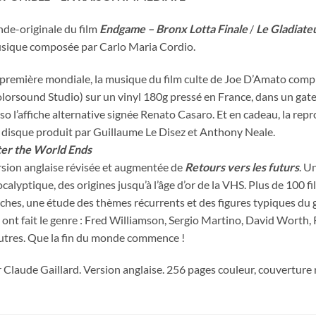
de-originale du film
Endgame – Bronx Lotta Finale
/
Le Gladiate
ique composée par Carlo Maria Cordio.
première mondiale, la musique du film culte de Joe D’Amato com
lorsound Studio) sur un vinyl 180g pressé en France, dans un gatefo
so l’affiche alternative signée Renato Casaro. Et en cadeau, la rep
disque produit par Guillaume Le Disez et Anthony Neale.
ter the World Ends
sion anglaise révisée et augmentée de
Retours vers les futurs
. U
calyptique, des origines jusqu’à l’âge d’or de la VHS. Plus de 100 f
iches, une étude des thèmes récurrents et des figures typiques du g
 ont fait le genre : Fred Williamson, Sergio Martino, David Worth
utres. Que la fin du monde commence !
 Claude Gaillard. Version anglaise. 256 pages couleur, couverture