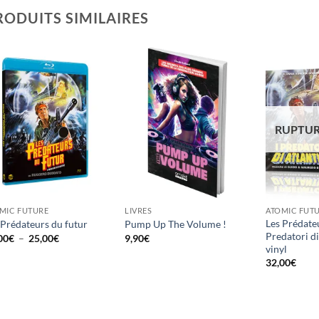
RODUITS SIMILAIRES
Ajouter
Ajouter
à la
à la
wishlist
wishlist
RUPTUR
MIC FUTURE
LIVRES
ATOMIC FUT
Les Prédateu
 Prédateurs du futur
Pump Up The Volume !
Predatori di
Plage
00
€
–
25,00
€
9,90
€
de
vinyl
prix :
32,00
€
20,00€
à
25,00€