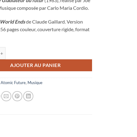
 Gladiateur du futur
(1983), réalisé par Joe
usique composée par Carlo Maria Cordio.
 World Ends
de Claude Gaillard. Version
256 pages couleur, couverture rigide, format
 Endgame en vinyl + After the World Ends
AJOUTER AU PANIER
:
Atomic Future
,
Musique