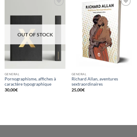
Ajouter
Ajouter
à la
à la
wishlist
wishlist
OUT OF STOCK
GENERAL
GENERAL
Pornographisme, affiches à
Richard Allan, aventures
caractère typographique
sextraordinaires
30,00
€
25,00
€