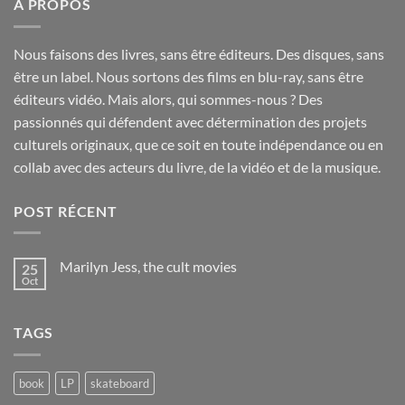
A PROPOS
Nous faisons des livres, sans être éditeurs. Des disques, sans
être un label. Nous sortons des films en blu-ray, sans être
éditeurs vidéo. Mais alors, qui sommes-nous ? Des
passionnés qui défendent avec détermination des projets
culturels originaux, que ce soit en toute indépendance ou en
collab avec des acteurs du livre, de la vidéo et de la musique.
POST RÉCENT
Marilyn Jess, the cult movies
25
Oct
No
Comments
on
Marilyn
TAGS
Jess,
the
cult
movies
book
LP
skateboard