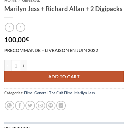
HOME
/
GENERAL
Marilyn Jess + Richard Allan + 2 Digipacks
100,00
€
PRECOMMANDE – LIVRAISON EN JUIN 2022
Marilyn Jess + Richard Allan + 2 Digipacks quantity
ADD TO CART
Categories:
Films
,
General
,
The Cult Films
,
Marilyn Jess