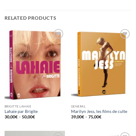
RELATED PRODUCTS
Ajouter
Ajouter
à la
à la
wishlist
wishlist
BRIGITTE LAHAIE
GENERAL
Lahaie par Brigite
Marilyn Jess, les films de culte
Price
Price
30,00
€
–
50,00
€
39,00
€
–
75,00
€
range:
range:
30,00€
39,00€
through
through
50,00€
75,00€