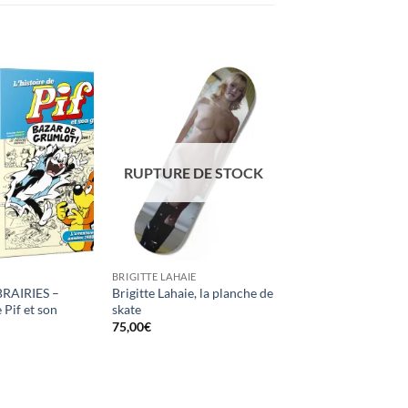
Ajouter
Ajouter
à la
à la
wishlist
wishlist
RUPTURE DE STOCK
BRIGITTE LAHAIE
BRAIRIES –
Brigitte Lahaie, la planche de
 Pif et son
skate
75,00
€