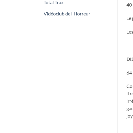
Total Trax
40 
Vidéoclub de l'Horreur
Le 
Les
DI
64 
Com
il 
irr
gad
joy