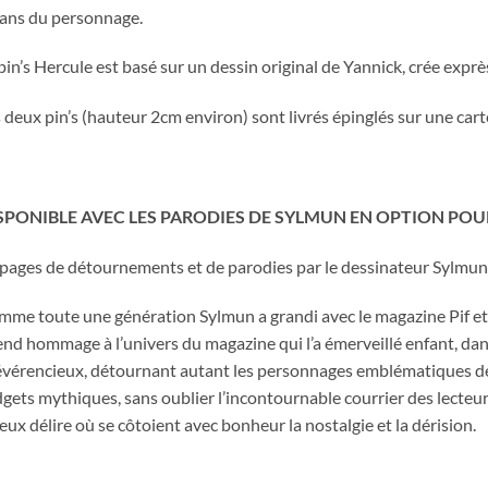
ans du personnage.
pin’s Hercule est basé sur un dessin original de Yannick, crée exprès
 deux pin’s (hauteur 2cm environ) sont livrés épinglés sur une carte
SPONIBLE AVEC LES PARODIES DE SYLMUN EN OPTION POU
pages de détournements et de parodies par le dessinateur Sylmun
me toute une génération Sylmun a grandi avec le magazine Pif et 
rend hommage à l’univers du magazine qui l’a émerveillé enfant, dan
évérencieux, détournant autant les personnages emblématiques de 
gets mythiques, sans oublier l’incontournable courrier des lecteu
eux délire où se côtoient avec bonheur la nostalgie et la dérision.