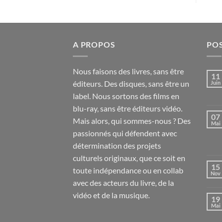
A PROPOS
PO
Nous faisons des livres, sans être
11
éditeurs. Des disques, sans être un
Juin
label. Nous sortons des films en
blu-ray, sans être éditeurs vidéo.
07
Mais alors, qui sommes-nous ? Des
Mai
passionnés qui défendent avec
détermination des projets
culturels originaux, que ce soit en
15
toute indépendance ou en collab
Nov
avec des acteurs du livre, de la
vidéo et de la musique.
19
Mai