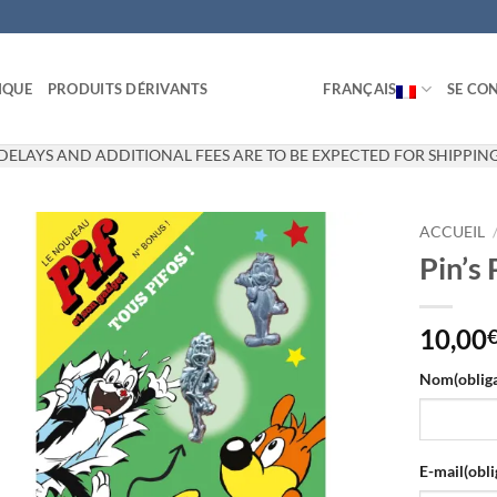
IQUE
PRODUITS DÉRIVANTS
FRANÇAIS
SE CON
DELAYS AND ADDITIONAL FEES ARE TO BE EXPECTED FOR SHIPPING
ACCUEIL
Pin’s 
Ajouter
à la
wishlist
10,00
Nom
(oblig
E-mail
(obli