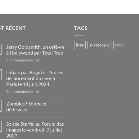
ST RÉCENT
TAGS
livre
skateboard
vinyl
Jerry Goldsmith, un orfèvre
à Hollywood par Total Trax
sur
Commentaires fermés
Jerry
Goldsmith,
Lahaie par Brigitte – Soirée
un
de lancement du livre à
orfèvre
Paris le 14 juin 2024
à
sur
Commentaires fermés
Hollywood
Lahaie
par
par
Total
Zombies ! Soirée et
Brigitte
Trax
dédicaces
–
Aucun
Soirée
commentaire
Soirée Starfix au Forum des
de
sur
Zombies
lancement
images le vendredi 7 juillet
!
du
2023
Soirée
livre