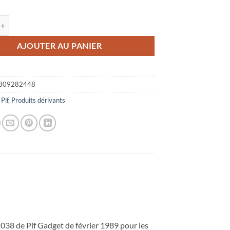
 Pin's Pif et Hercule
AJOUTER AU PANIER
809282448
:
Pif
,
Produits dérivants
1038 de Pif Gadget de février 1989 pour les