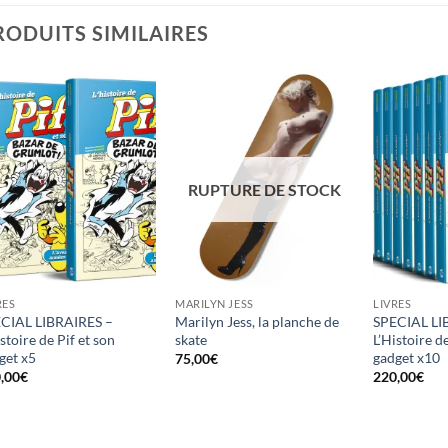
RODUITS SIMILAIRES
Ajouter
Ajouter
à la
à la
wishlist
wishlist
RUPTURE DE STOCK
RES
MARILYN JESS
LIVRES
CIAL LIBRAIRES –
Marilyn Jess, la planche de
SPECIAL LI
istoire de Pif et son
skate
L’Histoire de
get x5
gadget x10
75,00
€
,00
€
220,00
€