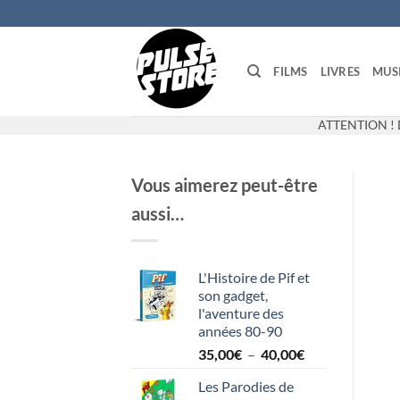
Passer
au
contenu
FILMS
LIVRES
MUS
ATTENTION ! 
Vous aimerez peut-être
aussi…
L'Histoire de Pif et
son gadget,
l'aventure des
années 80-90
Plage
35,00
€
–
40,00
€
de
Les Parodies de
prix :