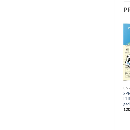
P
LIV
SPE
L’H
gad
120