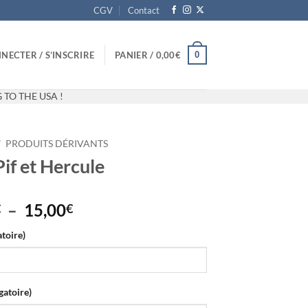
CGV
Contact
0
NECTER / S’INSCRIRE
PANIER /
0,00
€
 TO THE USA !
/
PRODUITS DÉRIVANTS
Pif et Hercule
Plage
–
15,00
€
€
de
atoire)
prix :
10,00€
à
15,00€
gatoire)