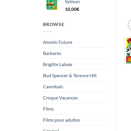
Sylmun
35,00€
10,00
€
à
40,00€
BROWSE
Atomic Future
Barbares
Brigitte Lahaie
Bud Spencer & Terence Hill
Cannibals
Croque Vacances
Films
Films pour adultes
Général