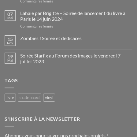
sur
Commentaires fermés
Jerry
Goldsmith,
Lahaie par Brigitte – Soirée de lancement du livre à
07
un
Mai
Paris le 14 juin 2024
orfèvre
sur
Commentaires fermés
à
Lahaie
Hollywood
par
Zombies ! Soirée et dédicaces
par
15
Brigitte
Total
Nov
Aucun
–
Trax
commentaire
Soirée
sur
Soirée Starfix au Forum des images le vendredi 7
19
Zombies
de
!
Mai
juillet 2023
lancement
Soirée
du
Aucun
et
commentaire
dédicaces
livre
sur
à
TAGS
Soirée
Paris
Starfix
au
le
Forum
14
des
livre
skateboard
vinyl
juin
images
le
2024
vendredi
7
juillet
S'INSCRIRE À LA NEWSLETTER
2023
Abonnez vous pour suivre nos prochains projets !