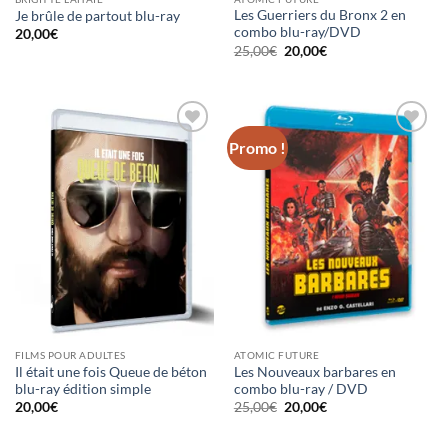
Les Guerriers du Bronx 2 en
Je brûle de partout blu-ray
combo blu-ray/DVD
20,00
€
Le
Le
25,00
€
20,00
€
prix
prix
initial
actuel
était :
est :
25,00€.
20,00€.
Promo !
Ajouter
Ajouter
à la
à la
wishlist
wishlist
FILMS POUR ADULTES
ATOMIC FUTURE
Il était une fois Queue de béton
Les Nouveaux barbares en
blu-ray édition simple
combo blu-ray / DVD
Le
Le
20,00
€
25,00
€
20,00
€
prix
prix
initial
actuel
était :
est :