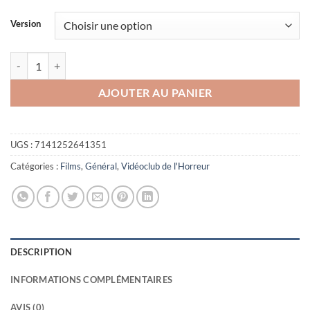
20,00€
à
Version
25,00€
quantité de Spookies blu-ray
AJOUTER AU PANIER
UGS :
7141252641351
Catégories :
Films
,
Général
,
Vidéoclub de l'Horreur
DESCRIPTION
INFORMATIONS COMPLÉMENTAIRES
AVIS (0)