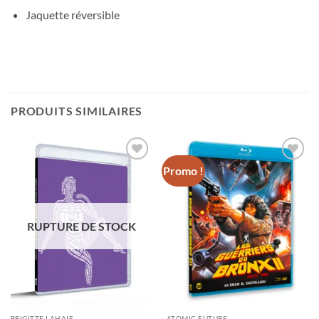
Jaquette réversible
PRODUITS SIMILAIRES
Promo !
Ajouter
Ajouter
à la
à la
wishlist
wishlist
RUPTURE DE STOCK
BRIGITTE LAHAIE
ATOMIC FUTURE