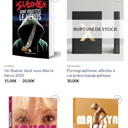
Ajouter
Ajouter
à la
à la
wishlist
wishlist
RUPTURE DE STOCK
LIVRES
GÉNÉRAL
Un Slasher dont vous êtes le
Pornographisme, affiches à
héros 2025
caractère typographique
Plage
15,00
€
–
20,00
€
30,00
€
de
prix :
15,00€
à
20,00€
Ajouter
Ajouter
à la
à la
wishlist
wishlist