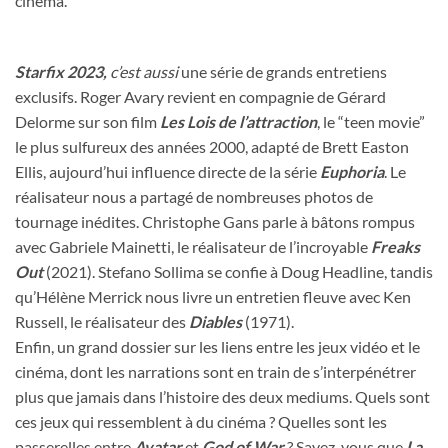
cinéma.
Starfix 2023,
c’est aussi
une série de grands entretiens
exclusifs. Roger Avary revient en compagnie de Gérard
Delorme sur son film
Les Lois de l’attraction
, le “teen movie”
le plus sulfureux des années 2000, adapté de Brett Easton
Ellis, aujourd’hui influence directe de la série
Euphoria
. Le
réalisateur nous a partagé de nombreuses photos de
tournage inédites. Christophe Gans parle à bâtons rompus
avec Gabriele Mainetti, le réalisateur de l’incroyable
Freaks
Out
(2021). Stefano Sollima se confie à Doug Headline, tandis
qu’Hélène Merrick nous livre un entretien fleuve avec Ken
Russell, le réalisateur des
Diables
(1971).
Enfin, un grand dossier sur les liens entre les jeux vidéo et le
cinéma, dont les narrations sont en train de s’interpénétrer
plus que jamais dans l’histoire des deux mediums. Quels sont
ces jeux qui ressemblent à du cinéma ? Quelles sont les
passerelles entre
Avatar
et
God of War
? Savez-vous que
La