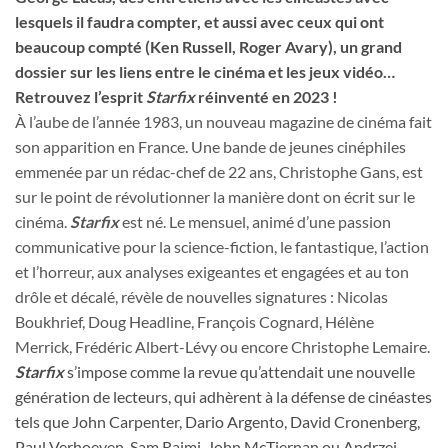
lesquels il faudra compter, et aussi avec ceux qui ont
beaucoup compté (Ken Russell, Roger Avary), un grand
dossier sur les liens entre le cinéma et les jeux vidéo…
Retrouvez l’esprit
Starfix
réinventé en 2023 !
À l’aube de l’année 1983, un nouveau magazine de cinéma fait
son apparition en France. Une bande de jeunes cinéphiles
emmenée par un rédac-chef de 22 ans, Christophe Gans, est
sur le point de révolutionner la manière dont on écrit sur le
cinéma.
Starfix
est né. Le mensuel, animé d’une passion
communicative pour la science-fiction, le fantastique, l’action
et l’horreur, aux analyses exigeantes et engagées et au ton
drôle et décalé, révèle de nouvelles signatures : Nicolas
Boukhrief, Doug Headline, François Cognard, Hélène
Merrick, Frédéric Albert-Lévy ou encore Christophe Lemaire.
Starfix
s’impose comme la revue qu’attendait une nouvelle
génération de lecteurs, qui adhèrent à la défense de cinéastes
tels que John Carpenter, Dario Argento, David Cronenberg,
Paul Verhoeven, Sam Raimi, John McTiernan ou Andrzej