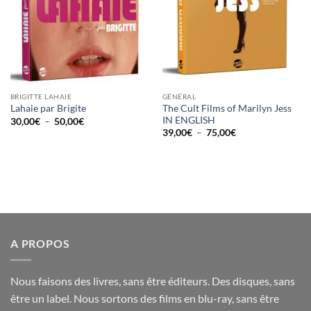
BRIGITTE LAHAIE
GÉNÉRAL
The Cult Films of Marilyn Jess
Lahaie par Brigite
IN ENGLISH
Plage
30,00
€
–
50,00
€
de
Plage
39,00
€
–
75,00
€
prix :
de
30,00€
prix :
à
39,00€
50,00€
à
75,00€
A PROPOS
Nous faisons des livres, sans être éditeurs. Des disques, sans
être un label. Nous sortons des films en blu-ray, sans être