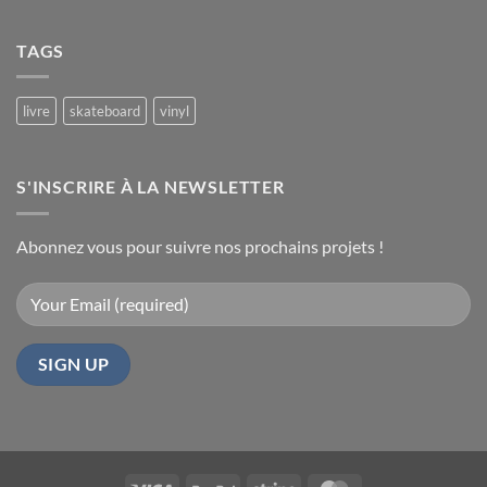
du
Aucun
et
commentaire
dédicaces
livre
sur
à
TAGS
Soirée
Paris
Starfix
au
le
Forum
14
des
livre
skateboard
vinyl
juin
images
le
2024
vendredi
7
juillet
S'INSCRIRE À LA NEWSLETTER
2023
Abonnez vous pour suivre nos prochains projets !