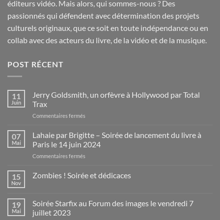
éditeurs vidéo. Mais alors, qui sommes-nous ? Des
passionnés qui défendent avec détermination des projets
culturels originaux, que ce soit en toute indépendance ou en
collab avec des acteurs du livre, de la vidéo et de la musique.
POST RÉCENT
Jerry Goldsmith, un orfèvre à Hollywood par Total
11
Juin
Trax
sur
Commentaires fermés
Jerry
Goldsmith,
Lahaie par Brigitte – Soirée de lancement du livre à
07
un
Mai
Paris le 14 juin 2024
orfèvre
sur
Commentaires fermés
à
Lahaie
Hollywood
par
Zombies ! Soirée et dédicaces
par
15
Brigitte
Total
Nov
Aucun
–
Trax
commentaire
Soirée
sur
Soirée Starfix au Forum des images le vendredi 7
19
Zombies
de
!
Mai
juillet 2023
lancement
Soirée