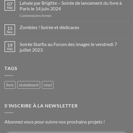
Goldsmith,
Lahaie par Brigitte – Soirée de lancement du livre à
07
un
Mai
Paris le 14 juin 2024
orfèvre
sur
Commentaires fermés
à
Lahaie
Hollywood
par
Zombies ! Soirée et dédicaces
par
15
Brigitte
Total
Nov
Aucun
–
Trax
commentaire
Soirée
sur
Soirée Starfix au Forum des images le vendredi 7
19
Zombies
de
!
Mai
juillet 2023
lancement
Soirée
du
Aucun
et
commentaire
dédicaces
livre
sur
à
TAGS
Soirée
Paris
Starfix
au
le
Forum
14
des
livre
skateboard
vinyl
juin
images
le
2024
vendredi
7
juillet
S'INSCRIRE À LA NEWSLETTER
2023
Abonnez vous pour suivre nos prochains projets !