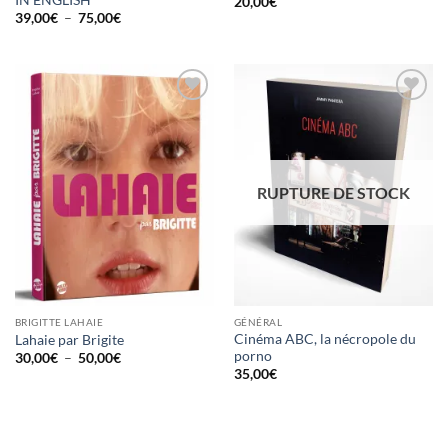
20,00
€
Plage
39,00
€
–
75,00
€
de
prix :
39,00€
à
75,00€
Ajouter
Ajouter
à la
à la
wishlist
wishlist
RUPTURE DE STOCK
BRIGITTE LAHAIE
GÉNÉRAL
Cinéma ABC, la nécropole du
Lahaie par Brigite
porno
Plage
30,00
€
–
50,00
€
de
35,00
€
prix :
30,00€
à
50,00€