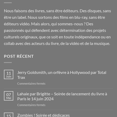
Nous faisons des livres, sans être éditeurs. Des disques, sans
être un label. Nous sortons des films en blu-ray, sans être
éditeurs vidéo. Mais alors, qui sommes-nous ? Des
passionnés qui défendent avec détermination des projets
culturels originaux, que ce soit en toute indépendance ou en
collab avec des acteurs du livre, de la vidéo et de la musique.
POST RÉCENT
Jerry Goldsmith, un orfèvre à Hollywood par Total
11
Juin
Trax
sur
Commentaires fermés
Jerry
Goldsmith,
Lahaie par Brigitte – Soirée de lancement du livre à
07
un
Mai
Paris le 14 juin 2024
orfèvre
sur
Commentaires fermés
à
Lahaie
Hollywood
par
Zombies ! Soirée et dédicaces
par
15