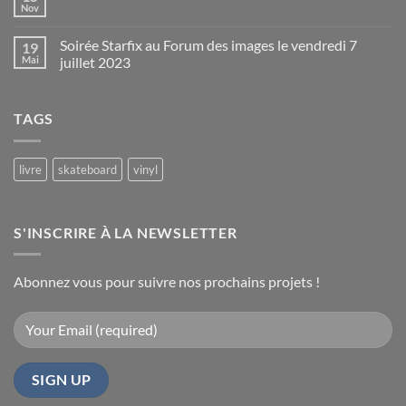
Brigitte
Total
Nov
Aucun
–
Trax
commentaire
Soirée
sur
Soirée Starfix au Forum des images le vendredi 7
19
Zombies
de
!
Mai
juillet 2023
lancement
Soirée
du
Aucun
et
commentaire
dédicaces
livre
sur
à
TAGS
Soirée
Paris
Starfix
au
le
Forum
14
des
livre
skateboard
vinyl
juin
images
le
2024
vendredi
7
juillet
S'INSCRIRE À LA NEWSLETTER
2023
Abonnez vous pour suivre nos prochains projets !