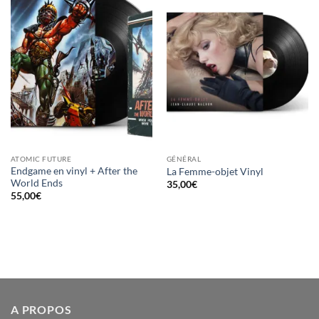
Ajouter
Ajouter
à la
à la
wishlist
wishlist
ATOMIC FUTURE
GÉNÉRAL
Endgame en vinyl + After the
La Femme-objet Vinyl
World Ends
35,00
€
55,00
€
A PROPOS