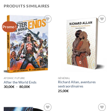
PRODUITS SIMILAIRES
Promo !
Ajouter
Ajouter
à la
à la
wishlist
wishlist
ATOMIC FUTURE
GÉNÉRAL
Richard Allan, aventures
After the World Ends
sextraordinaires
Plage
30,00
€
–
80,00
€
de
25,00
€
prix :
30,00€
à
80,00€