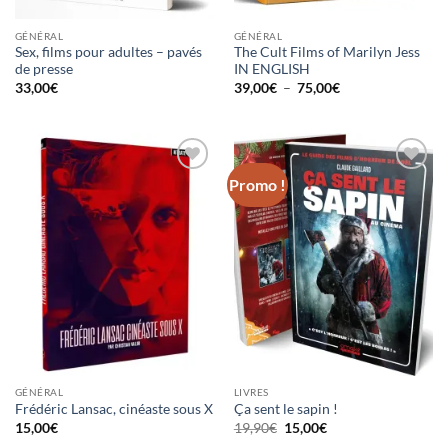
GÉNÉRAL
GÉNÉRAL
Sex, films pour adultes – pavés
The Cult Films of Marilyn Jess
de presse
IN ENGLISH
Plage
33,00
€
39,00
€
–
75,00
€
de
prix :
39,00€
à
75,00€
Promo !
Ajouter
Ajouter
à la
à la
wishlist
wishlist
GÉNÉRAL
LIVRES
Frédéric Lansac, cinéaste sous X
Ça sent le sapin !
Le
Le
15,00
€
19,90
€
15,00
€
prix
prix