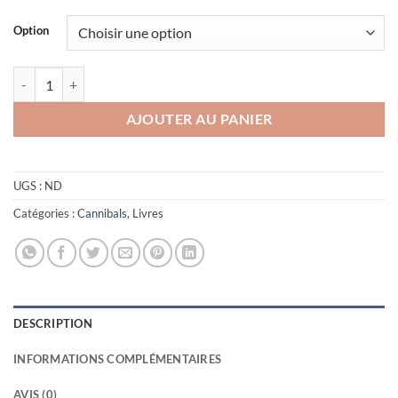
35,00€
à
Option
60,00€
quantité de Cannibal Worlds [VERSION FRANÇAISE]
AJOUTER AU PANIER
UGS :
ND
Catégories :
Cannibals
,
Livres
DESCRIPTION
INFORMATIONS COMPLÉMENTAIRES
AVIS (0)