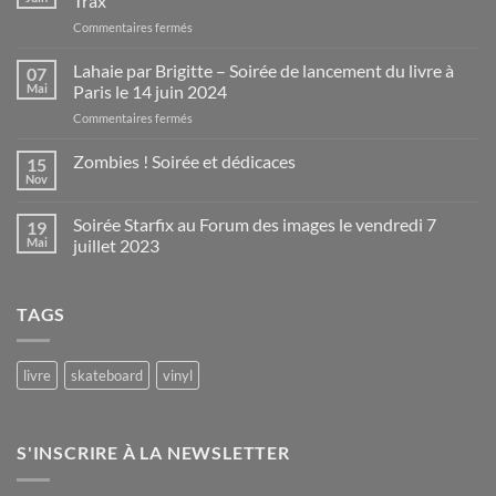
Trax
sur
Commentaires fermés
Jerry
Goldsmith,
Lahaie par Brigitte – Soirée de lancement du livre à
07
un
Mai
Paris le 14 juin 2024
orfèvre
sur
Commentaires fermés
à
Lahaie
Hollywood
par
Zombies ! Soirée et dédicaces
par
15
Brigitte
Total
Nov
Aucun
–
Trax
commentaire
Soirée
sur
Soirée Starfix au Forum des images le vendredi 7
19
Zombies
de
!
Mai
juillet 2023
lancement
Soirée
du
Aucun
et
commentaire
dédicaces
livre
sur
à
TAGS
Soirée
Paris
Starfix
au
le
Forum
14
des
livre
skateboard
vinyl
juin
images
le
2024
vendredi
7
juillet
S'INSCRIRE À LA NEWSLETTER
2023