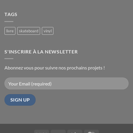
du
Aucun
et
commentaire
dédicaces
livre
sur
à
TAGS
Soirée
Paris
Starfix
au
le
Forum
14
des
livre
skateboard
vinyl
juin
images
le
2024
vendredi
7
juillet
S'INSCRIRE À LA NEWSLETTER
2023
Abonnez vous pour suivre nos prochains projets !