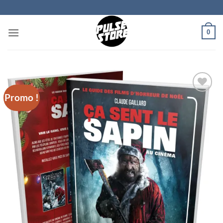
Passer
au
contenu
0
Promo !
Ajouter
à la
wishlist