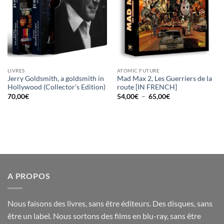
LIVRES
ATOMIC FUTURE
Jerry Goldsmith, a goldsmith in
Mad Max 2, Les Guerriers de la
Hollywood (Collector’s Edition)
route [IN FRENCH]
Plage
70,00
€
54,00
€
–
65,00
€
de
prix :
54,00€
à
65,00€
A PROPOS
Nous faisons des livres, sans être éditeurs. Des disques, sans
être un label. Nous sortons des films en blu-ray, sans être