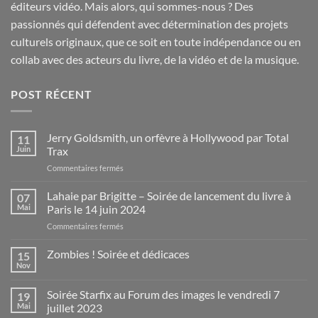
éditeurs vidéo. Mais alors, qui sommes-nous ? Des
passionnés qui défendent avec détermination des projets
culturels originaux, que ce soit en toute indépendance ou en
collab avec des acteurs du livre, de la vidéo et de la musique.
POST RÉCENT
Jerry Goldsmith, un orfèvre à Hollywood par Total
11
Juin
Trax
sur
Commentaires fermés
Jerry
Goldsmith,
Lahaie par Brigitte – Soirée de lancement du livre à
07
un
Mai
Paris le 14 juin 2024
orfèvre
sur
Commentaires fermés
à
Lahaie
Hollywood
par
Zombies ! Soirée et dédicaces
par
15
Brigitte
Total
Nov
Aucun
–
Trax
commentaire
Soirée
sur
Soirée Starfix au Forum des images le vendredi 7
19
Zombies
de
!
Mai
juillet 2023
lancement
Soirée